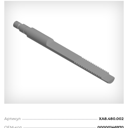
Артикул
ХА8.480.002
OEM-код
00000146970