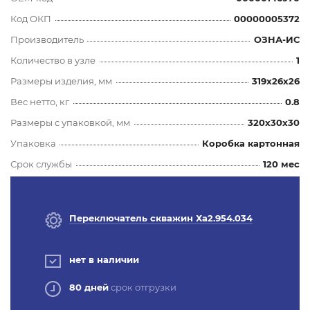
Код ОКП
00000005372
Производитель
ОЗНА-ИС
Количество в узле
1
Размеры изделия, мм
319x26x26
Вес нетто, кг
0.8
Размеры с упаковкой, мм
320x30x30
Упаковка
Коробка картонная
Срок службы
120 мес
Переключатель скважин Ха2.954.034
нет в наличии
80 дней
срок отгрузки