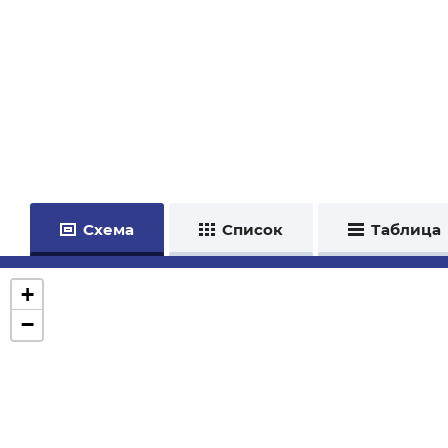
Схема
Список
Таблица
+
−