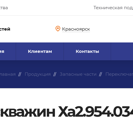
ства
Техническая по
стей
Красноярск
ия
Клиентам
Контакты
лавная
Продукция
Запасные части
Переключат
кважин Ха2.954.03