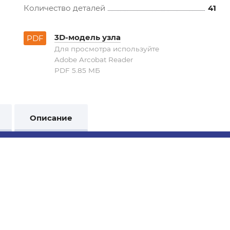
Количество деталей
41
3D-модель узла
PDF
Для просмотра используйте
Adobe Arcobat Reader
PDF 5.85 MБ
Описание