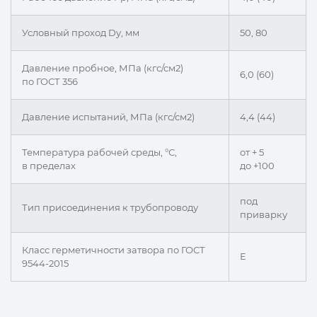
Условный проход Dу, мм
50, 80
Давление пробное, МПа (кгс/см2)
6,0 (60)
по ГОСТ 356
Давление испытаний, МПа (кгс/см2)
4,4 (44)
Температура рабочей среды, °С,
от + 5
в пределах
до +100
под
Тип присоединения к трубопроводу
приварку
Класс герметичности затвора по ГОСТ
Е
9544-2015