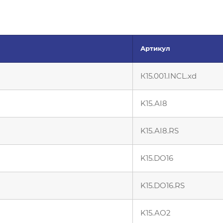
Артикул
К15.001.INCL.xd
K15.AI8
K15.AI8.RS
K15.DO16
K15.DO16.RS
K15.AO2