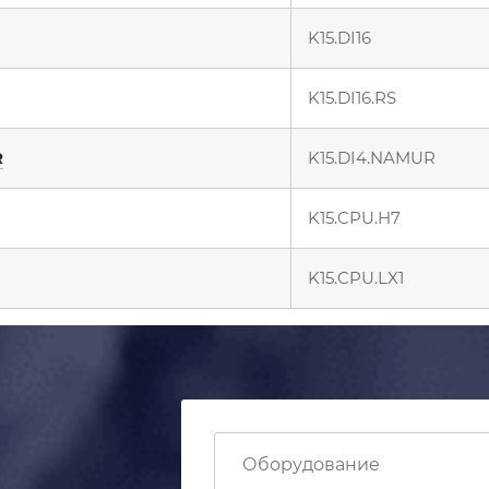
K15.DI16
K15.DI16.RS
R
K15.DI4.NAMUR
K15.CPU.H7
K15.CPU.LX1