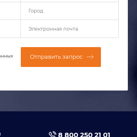
анных
Отправить запрос
я
8 800 250 21 01