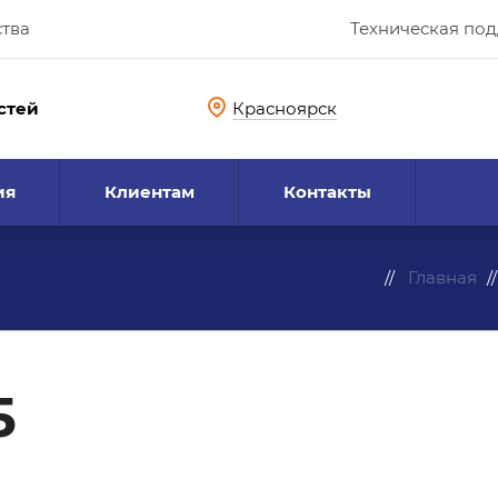
ства
Техническая по
стей
Красноярск
ия
Клиентам
Контакты
Главная
5