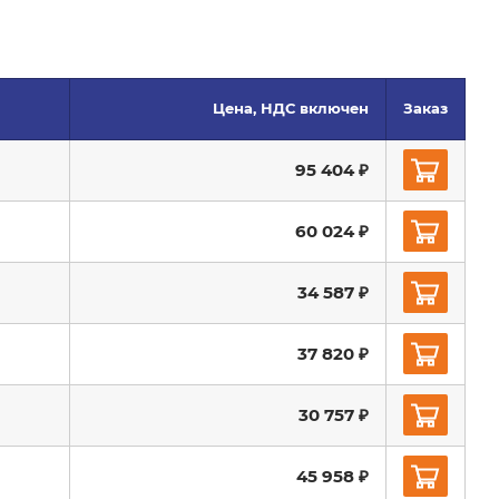
Цена, НДС включен
Заказ
95 404 ₽
60 024 ₽
34 587 ₽
37 820 ₽
30 757 ₽
45 958 ₽