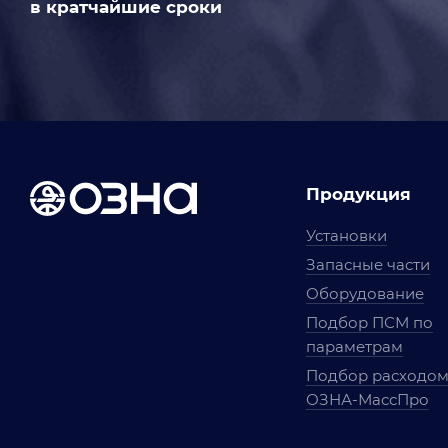
в кратчайшие сроки
Продукция
Установки
Запасные части
Оборудование
Подбор ПСМ по
параметрам
Подбор расходо
ОЗНА-МассПро