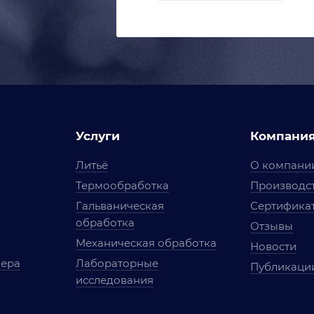
Услуги
Компани
Литьё
О компани
Термообработка
Производст
Гальваническая
Сертифика
обработка
Отзывы
Механическая обработка
Новости
мера
Лабораторные
Публикаци
исследования