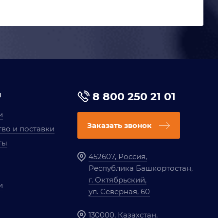
я
8 800 250 21 01
и
Заказать звонок
во и поставки
ты
452607, Россия,
Республика Башкортостан,
г. Октябрьский,
и
ул. Северная, 60
130000, Казахстан,