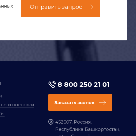
анных
Отправить запрос
я
8 800 250 21 01
и
Заказать звонок
во и поставки
ты
452607, Россия,
Республика Башкортостан,