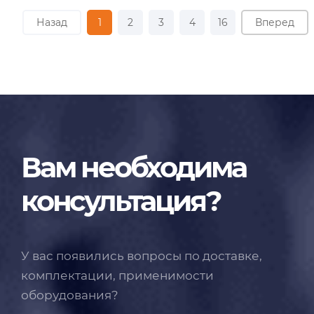
Назад
1
2
3
4
16
Вперед
Вам необходима
консультация?
У вас появились вопросы по доставке,
комплектации, применимости
оборудования?