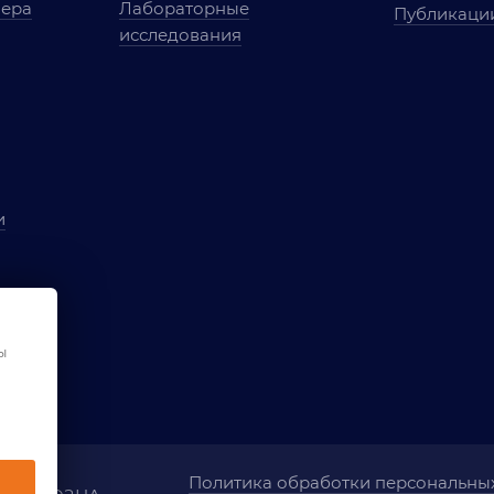
мера
Лабораторные
Публикаци
исследования
и
ы
чества
ы
ования
Политика обработки персональны