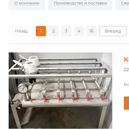
О компании
Производство и поставки
Сер
Назад
1
2
3
4
16
Вперед
К
22
К