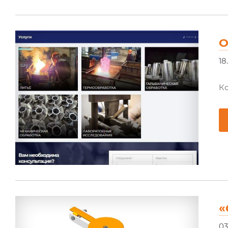
О
18
Ко
«
03