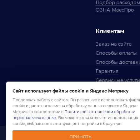
Подбор расходо
ОЗНА-МассПро
Клиентам
Заказ на сайте
Способы оплаты
Способы доставк
Гарантия
Сервисные услуги
Вопросы и ответ
Сайт использует файлы cookie и Яндекс Метрику
Условия сотрудни
Продолжая работу с сайтом, Вы разрешаете использовать файл
cookie и даете согласие на обработку данных сервисом Яндекс
Правила использ
Метрика в соответствии с
Политикой в отношении обработки
персональных данных
. Вы можете отказаться от использования
cookie, выбрав соответствующие настройки в браузере.
ПРИНЯТЬ