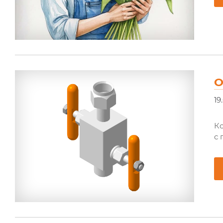
О
19
К
с 