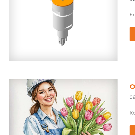
Ко
О
06
К