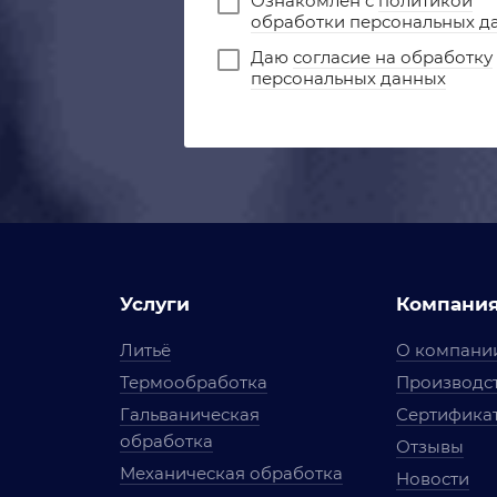
Ознакомлен с
политикой
обработки персональных д
Даю
согласие на обработку
персональных данных
Услуги
Компани
Литьё
О компани
Термообработка
Производст
Гальваническая
Сертифика
обработка
Отзывы
Механическая обработка
Новости