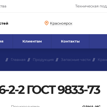
ства
Техническая по
стей
Красноярск
ия
Клиентам
Контакты
Главная
Продукция
Запасные части
Кра
-2-2 ГОСТ 9833-73
Производитель
ОЗНА-ИС