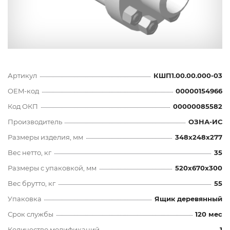
Артикул
КШП1.00.00.000-03
OEM-код
00000154966
Код ОКП
00000085582
Производитель
ОЗНА-ИС
Размеры изделия, мм
348x248x277
Вес нетто, кг
35
Размеры с упаковкой, мм
520x670x300
Вес брутто, кг
55
Упаковка
Ящик деревянный
Срок службы
120 мес
Количество модификаций
1