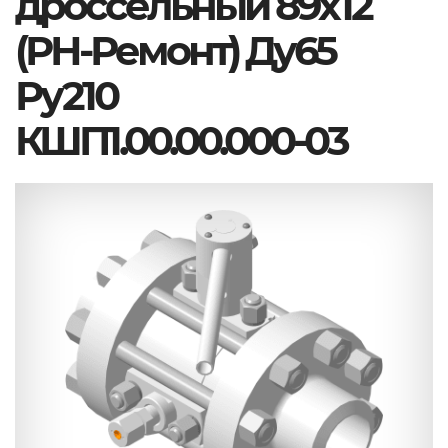
дроссельный 89х12
(РН-Ремонт) Ду65
Ру210
КШП1.00.00.000-03