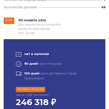
Количество деталей
49
3D-модель узла
PDF
Для просмотра используйте
Adobe Arcobat Reader
PDF 2.8 MБ
нет в наличии
90 дней
срок отгрузки
100 дней
срок доставки в город
Красноярск
РЕГИОН: РОССИЯ
Цена, НДС включен
246 318 ₽