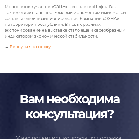
Многолетнее участие «ОЗНА» в выставке «Нефть. Газ.
Технологии» стало неотъемлемым элементом имиджевой
составляющей позиционирования Компании «ОЗНА»
на территории республики. В новых реалиях
экспонирование на выставке стало еще и своеобразным
индикатором экономической стабильности.
←
Вернуться к списку
Вам необходима
консультация?
У вас появились вопросы по доставке,