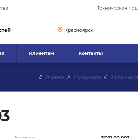
ства
Техническая по
стей
Красноярск
ия
Клиентам
Контакты
Главная
Продукция
Запасные ч
03
Артикул
ЗГ.01.00.003