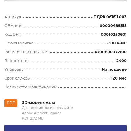
Артикул
ПДРК.061611.003
OEM-код
00000489515
Код ОКП
00010250601
Производитель
ОЗНА-ИС
Размеры изделия, мм
4700x1100x2100
Вес нетто, кг
2400
Упаковка
На поддоне
Срок службы
120 мес
Количество модификаций
1
3D-модель узла
PDF
Для просмотра используйте
Adobe Arcobat Reader
PDF 2.72 MБ