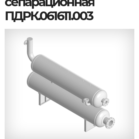
сепарационная
ПДРК.061611.003