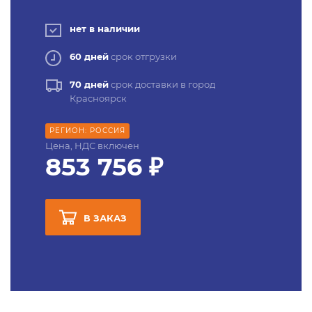
нет в наличии
60 дней
срок отгрузки
70 дней
срок доставки в город
Красноярск
РЕГИОН: РОССИЯ
Цена, НДС включен
853 756 ₽
В ЗАКАЗ