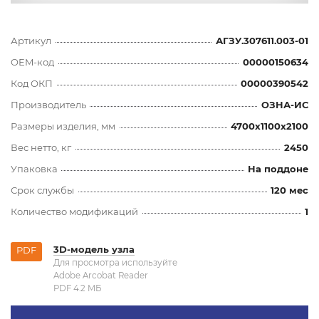
Артикул
АГЗУ.307611.003-01
OEM-код
00000150634
Код ОКП
00000390542
Производитель
ОЗНА-ИС
Размеры изделия, мм
4700x1100x2100
Вес нетто, кг
2450
Упаковка
На поддоне
Срок службы
120 мес
Количество модификаций
1
3D-модель узла
PDF
Для просмотра используйте
Adobe Arcobat Reader
PDF 4.2 MБ