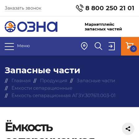
8 800 250 21 01
Заказать звонок
Маркетплейс
запасных частей
Меню
0
Запасные части
Главная
Продукция
Запасные части
Ёмкости сепарационные
Ёмкость сепарационная АГЗУ.307611.003-01
Ёмкость