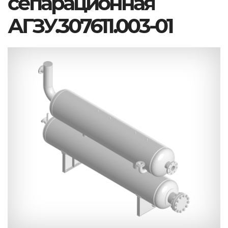
сепарационная
АГЗУ.307611.003-01