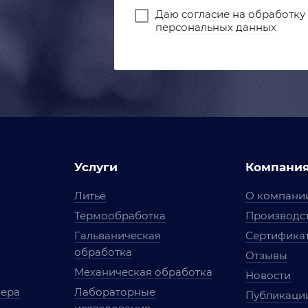
Даю
согласие на обработку
персональных данных
Услуги
Компани
Литьё
О компани
Термообработка
Производст
Гальваническая
Сертифика
обработка
Отзывы
Механическая обработка
Новости
мера
Лабораторные
Публикаци