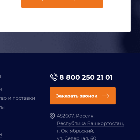
я
8 800 250 21 01
и
Заказать звонок
во и поставки
ты
452607, Россия,
Республика Башкортостан,
г. Октябрьский,
и
ул. Северная, 60