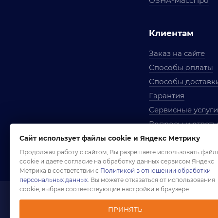
ОЗНА-МассПро
Клиентам
Заказ на сайте
Способы оплаты
Способы доставк
Гарантия
Сервисные услуги
Вопросы и ответ
Условия сотрудни
Сайт использует файлы cookie и Яндекс Метрику
Правила использ
Продолжая работу с сайтом, Вы разрешаете использовать файл
cookie и даете согласие на обработку данных сервисом Яндекс
Метрика в соответствии с
Политикой в отношении обработки
персональных данных
. Вы можете отказаться от использования
cookie, выбрав соответствующие настройки в браузере.
1958-2026 ©
Комп
ПРИНЯТЬ