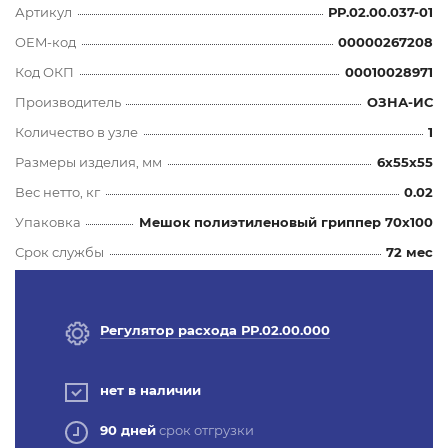
Артикул
РР.02.00.037-01
OEM-код
00000267208
Код ОКП
00010028971
Производитель
ОЗНА-ИС
Количество в узле
1
Размеры изделия, мм
6x55x55
Вес нетто, кг
0.02
Упаковка
Мешок полиэтиленовый гриппер 70х100
Срок службы
72 мес
Регулятор расхода РР.02.00.000
нет в наличии
90 дней
срок отгрузки