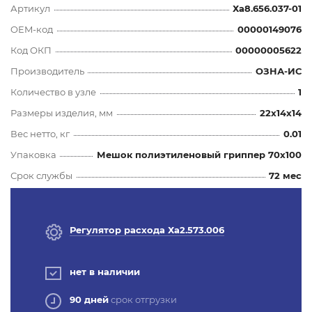
Артикул
Ха8.656.037-01
OEM-код
00000149076
Код ОКП
00000005622
Производитель
ОЗНА-ИС
Количество в узле
1
Размеры изделия, мм
22x14x14
Вес нетто, кг
0.01
Упаковка
Мешок полиэтиленовый гриппер 70х100
Срок службы
72 мес
Регулятор расхода Ха2.573.006
нет в наличии
90 дней
срок отгрузки