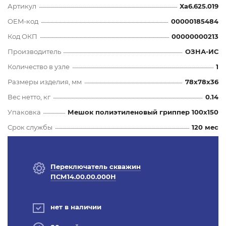
Артикул
Ха6.625.019
OEM-код
00000185484
Код ОКП
00000000213
Производитель
ОЗНА-ИС
Количество в узле
1
Размеры изделия, мм
78x78x36
Вес нетто, кг
0.14
Упаковка
Мешок полиэтиленовый гриппер 100х150
Срок службы
120 мес
Переключатель скважин
ПСМ14.00.00.000Н
нет в наличии