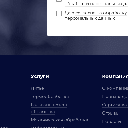
обработки персональных д
Даю
согласие на обработку
персональных данных
Услуги
Компани
Литьё
О компани
Термообработка
Производст
Гальваническая
Сертифика
обработка
Отзывы
Механическая обработка
Новости