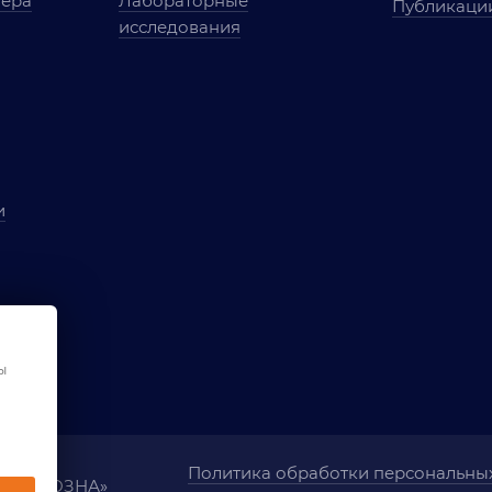
мера
Лабораторные
Публикаци
исследования
и
ы
чества
ования
ы
Политика обработки персональны
ания «ОЗНА»