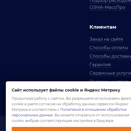
Подбор расходо
ОЗНА-МассПро
Клиентам
Заказ на сайте
Способы оплаты
Способы доставк
Гарантия
Сервисные услуги
Вопросы и ответ
Условия сотрудни
Сайт использует файлы cookie и Яндекс Метрику
Правила использ
Продолжая работу с сайтом, Вы разрешаете использовать файл
cookie и даете согласие на обработку данных сервисом Яндекс
Метрика в соответствии с
Политикой в отношении обработки
персональных данных
. Вы можете отказаться от использования
cookie, выбрав соответствующие настройки в браузере.
1958-2026 ©
Комп