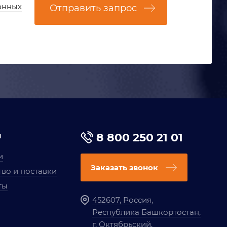
анных
Отправить запрос
я
8 800 250 21 01
и
Заказать звонок
во и поставки
ты
452607, Россия,
Республика Башкортостан,
г. Октябрьский,