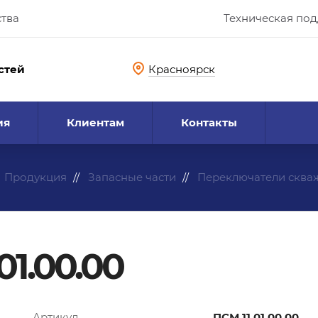
ства
Техническая по
стей
Красноярск
ия
Клиентам
Контакты
Продукция
Запасные части
Переключатели сква
01.00.00
Артикул
ПСМ.11.01.00.00