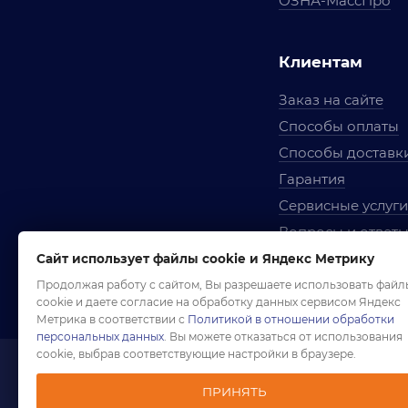
ОЗНА-МассПро
Клиентам
Заказ на сайте
Способы оплаты
Способы доставк
Гарантия
Сервисные услуги
Вопросы и ответ
Условия сотрудни
Сайт использует файлы cookie и Яндекс Метрику
Правила использ
Продолжая работу с сайтом, Вы разрешаете использовать файл
cookie и даете согласие на обработку данных сервисом Яндекс
Метрика в соответствии с
Политикой в отношении обработки
персональных данных
. Вы можете отказаться от использования
cookie, выбрав соответствующие настройки в браузере.
1958-2026 ©
Комп
ПРИНЯТЬ