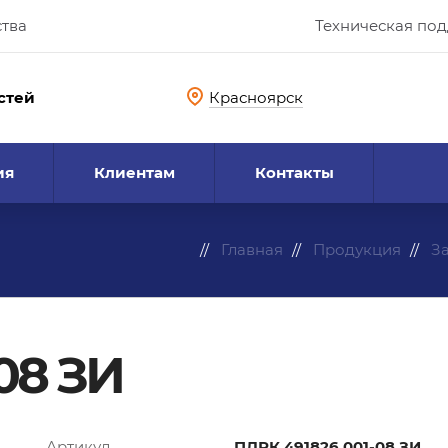
ства
Техническая по
стей
Красноярск
ия
Клиентам
Контакты
Главная
Продукция
З
08 ЗИ
Артикул
ПДРК.491826.001-08 ЗИ