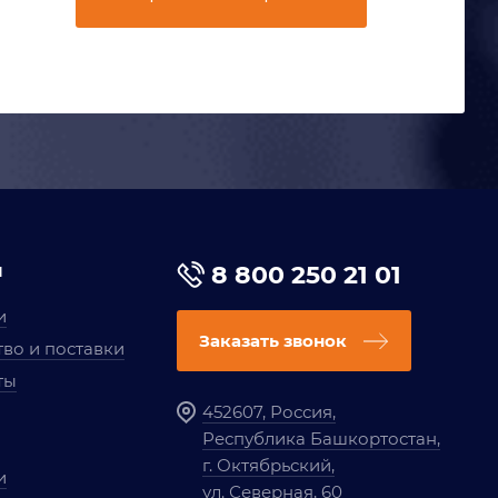
я
8 800 250 21 01
и
Заказать звонок
во и поставки
ты
452607, Россия,
Республика Башкортостан,
г. Октябрьский,
и
ул. Северная, 60