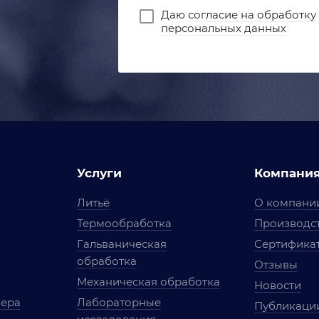
Даю
согласие на обработку
персональных данных
Услуги
Компани
Литьё
О компани
Термообработка
Производст
Гальваническая
Сертифика
обработка
Отзывы
Механическая обработка
Новости
мера
Лабораторные
Публикаци