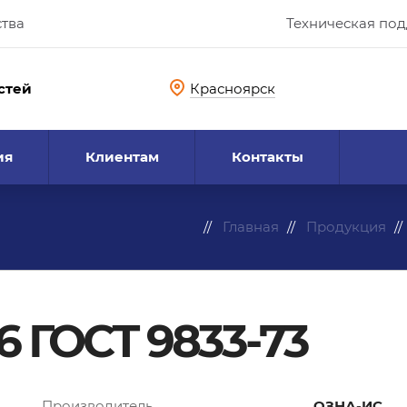
ства
Техническая по
стей
Красноярск
ия
Клиентам
Контакты
Главная
Продукция
6 ГОСТ 9833-73
Производитель
ОЗНА-ИС