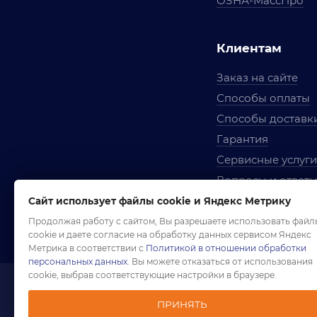
ОЗНА-МассПро
Клиентам
Заказ на сайте
Способы оплаты
Способы доставк
Гарантия
Сервисные услуги
Вопросы и ответ
Условия сотрудни
Сайт использует файлы cookie и Яндекс Метрику
Правила использ
Продолжая работу с сайтом, Вы разрешаете использовать файл
cookie и даете согласие на обработку данных сервисом Яндекс
Метрика в соответствии с
Политикой в отношении обработки
персональных данных
. Вы можете отказаться от использования
cookie, выбрав соответствующие настройки в браузере.
1958-2026 ©
Комп
ПРИНЯТЬ