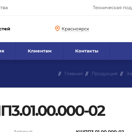
ства
Техническая по
стей
Красноярск
ия
Клиентам
Контакты
Главная
Продукция
За
3.01.00.000-02
Артикул
КШПП3.01.00.000-02