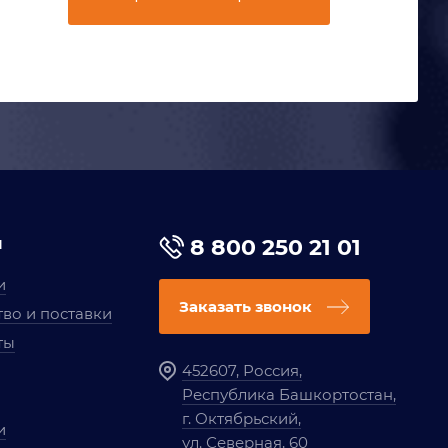
я
8 800 250 21 01
и
Заказать звонок
во и поставки
ты
452607, Россия,
Республика Башкортостан,
г. Октябрьский,
и
ул. Северная, 60