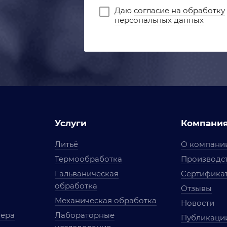
Даю
согласие на обработку
персональных данных
Услуги
Компани
Литьё
О компани
Термообработка
Производст
Гальваническая
Сертифика
обработка
Отзывы
Механическая обработка
Новости
мера
Лабораторные
Публикаци