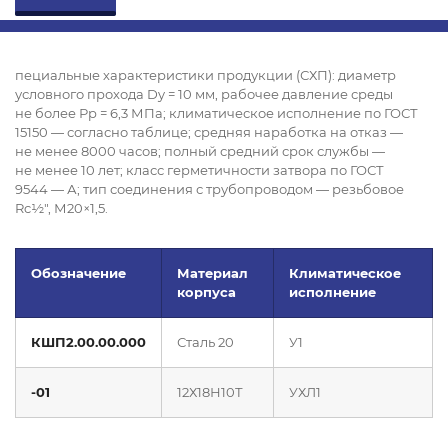
пециальные характеристики продукции (СХП): диаметр
условного прохода Dy = 10 мм, рабочее давление среды
не более Рр = 6,3 МПа; климатическое исполнение по ГОСТ
15150 — согласно таблице; средняя наработка на отказ —
не менее 8000 часов; полный средний срок службы —
не менее 10 лет; класс герметичности затвора по ГОСТ
9544 — А; тип соединения с трубопроводом — резьбовое
Rc½", М20×1,5.
Обозначение
Материал
Климатическое
корпуса
исполнение
КШП2.00.00.000
Сталь 20
У1
-01
12Х18Н10Т
УХЛ1