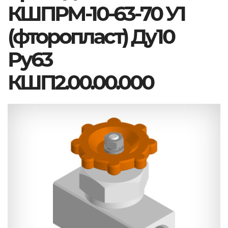
КШПРМ-10-63-70 У1
(фторопласт) Ду10
Ру63
КШП2.00.00.000