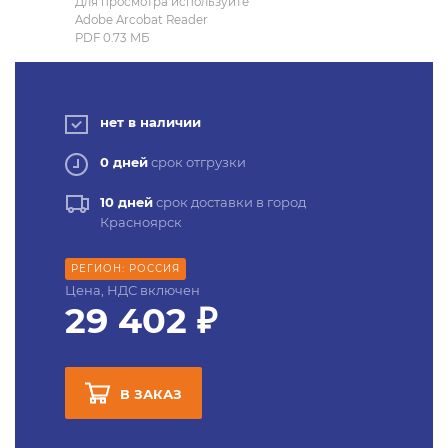
Для просмотра используйте
Adobe Arcobat Reader
PDF 0.73 MБ
нет в наличии
0 дней
срок отгрузки
10 дней
срок доставки в город
Красноярск
РЕГИОН: РОССИЯ
Цена, НДС включен
29 402 ₽
В ЗАКАЗ