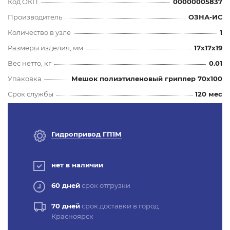
Код ОКП
00000005837
Производитель
ОЗНА-ИС
Количество в узле
1
Размеры изделия, мм
17x17x19
Вес нетто, кг
0.01
Упаковка
Мешок полиэтиленовый гриппер 70х100
Срок службы
120 мес
Гидропривод ГП1М
нет в наличии
60 дней
срок отгрузки
70 дней
срок доставки в город
Красноярск