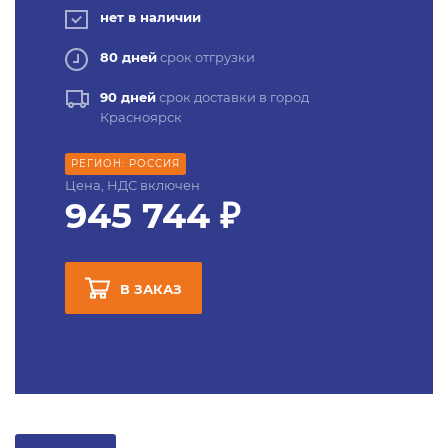
нет в наличии
80 дней
срок отгрузки
90 дней
срок доставки в город
Красноярск
РЕГИОН: РОССИЯ
Цена, НДС включен
945 744 ₽
В ЗАКАЗ