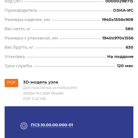
Код ОКП
00000298715
Производитель
ОЗНА-ИС
Размеры изделия, мм
1940x1556x908
Вес нетто, кг
580
Размеры с упаковкой, мм
1940x970x1556
Вес брутто, кг
630
Упаковка
На поддоне
Срок службы
120 мес
3D-модель узла
PDF
Для просмотра используйте
Adobe Arcobat Reader
PDF 3.43 MБ
ПСЗ.10.00.00.000-01