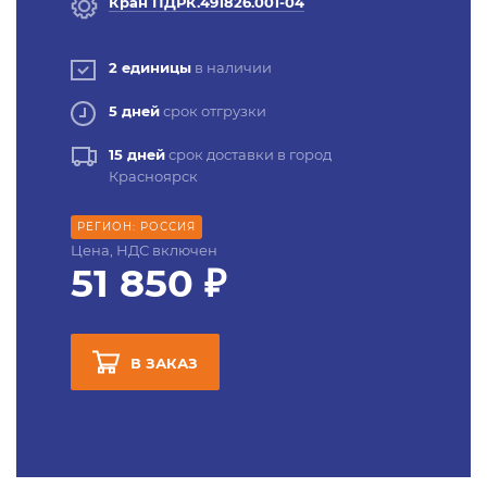
Кран ПДРК.491826.001-04
2 единицы
в наличии
5 дней
срок отгрузки
15 дней
срок доставки в город
Красноярск
РЕГИОН: РОССИЯ
Цена, НДС включен
51 850 ₽
В ЗАКАЗ